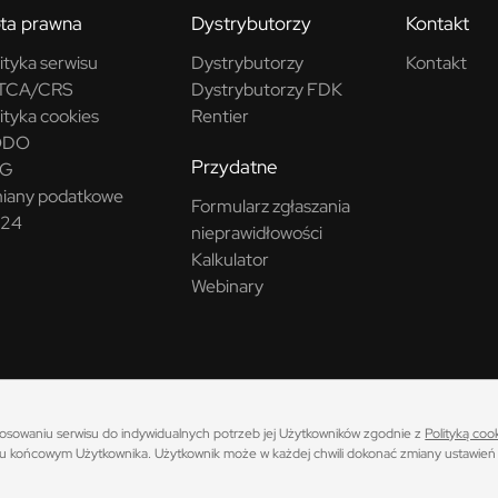
ta prawna
Dystrybutorzy
Kontakt
ityka serwisu
Dystrybutorzy
Kontakt
TCA/CRS
Dystrybutorzy FDK
ityka cookies
Rentier
ODO
Przydatne
SG
iany podatkowe
Formularz zgłaszania
24
nieprawidłowości
Kalkulator
Webinary
 konkretnym okresie historycznym (zaprezentowanym w tabeli) i nie stanowią gwaran
 inwestycyjnych. Uczestnicy funduszy muszą się liczyć z możliwością utraty co najmni
ostosowaniu serwisu do indywidualnych potrzeb jej Użytkowników zgodnie z
Polityką coo
umentem zawierającym kluczowe informacje dla Inwestora (KID). Pełna treść
noty pra
u końcowym Użytkownika. Użytkownik może w każdej chwili dokonać zmiany ustawień 