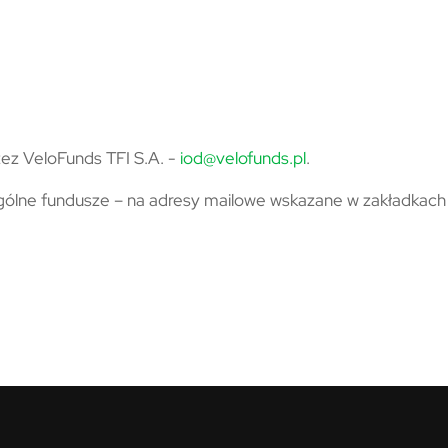
ez VeloFunds TFI S.A. -
iod@velofunds.pl
.
gólne fundusze – na adresy mailowe wskazane w zakładkac