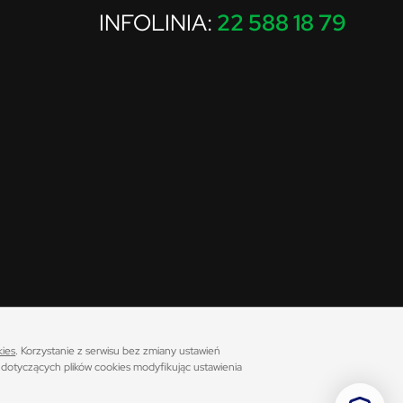
INFOLINIA:
22 588 18 79
cji osiągnięcia podobnych wyników w przyszłości. Fundusze inwestycyjne nie
ej części wpłaconych środków. Przed podjęciem decyzji inwestycyjnej Klient
kies
. Korzystanie z serwisu bez zmiany ustawień
wnej
.
dotyczących plików cookies modyfikując ustawienia