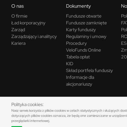
O nas
Dokumenty
No
O firmie
Fundusze otwarte
Pol
Ład korporacyjny
Fundusze zamknięte
FA
Zarząd
Karty funduszy
Pol
Zarządzający i analitycy
Regulaminy i umowy
R
Kariera
Procedury
E
VeloFunds Online
Zm
Tabela opłat
20
KID
Skład portfela funduszy
Informacje dla
akcjonariuszy
Przedstawione informacje finansowe są wynikiem inwestycyjnym osiągniętym w
Polityka cookies:
gwarantują realizacji celów inwestycyjnych, ani uzyskania określonych wyników
Nasz serwis korzysta z plików cookies w celach statystycznych i służących d
zobowiązany jest zapoznać się z treścią Prospektu Informacyjnego oraz dok
dotyczących plików cookies oznacza, że będą one zamieszczane w urządzeni
przeglądarki internetowej.