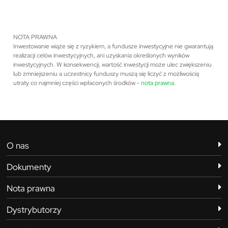
NOTA PRAWNA
Inwestowanie wiąże się z ryzykiem, a fundusze inwestycyjne nie gwarantują
realizacji celów inwestycyjnych, ani uzyskania określonych wyników
inwestycyjnych. W konsekwencji, wartość inwestycji może ulec zwiększeniu
lub zmniejszeniu a uczestnicy funduszy muszą się liczyć z możliwością
utraty co najmniej części wpłaconych środków -
nota prawna
.
O nas
Dokumenty
Nota prawna
Dystrybutorzy