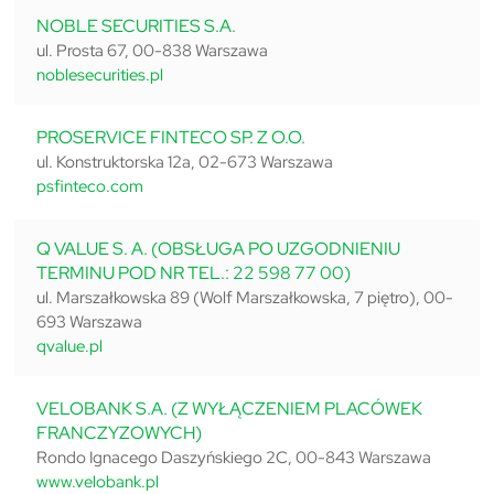
NOBLE SECURITIES S.A.
ul. Prosta 67, 00-838 Warszawa
noblesecurities.pl
PROSERVICE FINTECO SP. Z O.O.
ul. Konstruktorska 12a, 02-673 Warszawa
psfinteco.com
Q VALUE S. A. (OBSŁUGA PO UZGODNIENIU
TERMINU POD NR TEL.: 22 598 77 00)
ul. Marszałkowska 89 (Wolf Marszałkowska, 7 piętro), 00-
693 Warszawa
qvalue.pl
VELOBANK S.A. (Z WYŁĄCZENIEM PLACÓWEK
FRANCZYZOWYCH)
Rondo Ignacego Daszyńskiego 2C, 00-843 Warszawa
www.velobank.pl