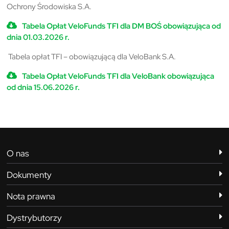
Ochrony Środowiska S.A.
Tabela Opłat VeloFunds TFI dla DM BOŚ obowiązująca od
dnia 01.03.2026 r.
Tabela opłat TFI – obowiązującą dla VeloBank S.A.
Tabela Opłat VeloFunds TFI dla VeloBank obowiązująca
od dnia 15.06.2026 r.
O nas
Dokumenty
Nota prawna
Dystrybutorzy