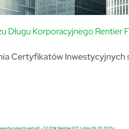
u Długu Korporacyjnego Rentier F
a Certyfikatów Inwestycyjnych se
estycyjnych serii 42 - 52 FDK Rentier FIZ z dnia 06.05.2025 r.