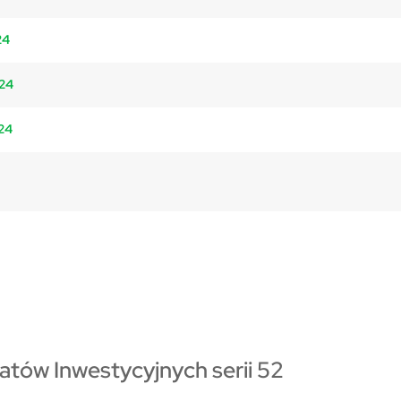
24
024
024
katów Inwestycyjnych serii 52